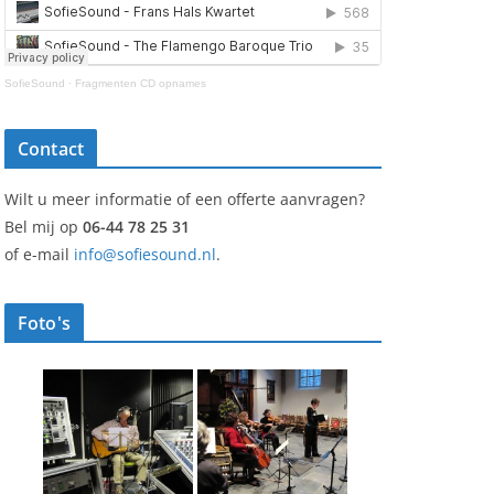
SofieSound
·
Fragmenten CD opnames
Contact
Wilt u meer informatie of een offerte aanvragen?
Bel mij op
06-44 78 25 31
of e-mail
info@sofiesound.nl
.
Foto's