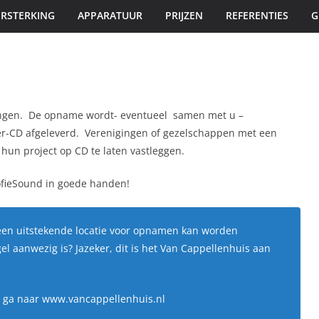
ERSTERKING
APPARATUUR
PRIJZEN
REFERENTIES
G
ingen. De opname wordt- eventueel samen met u –
er-CD afgeleverd. Verenigingen of gezelschappen met een
hun project op CD te laten vastleggen.
SofieSound in goede handen!
l een uitstekende locatie voor opnamen kan worden
el aanwezig is? Jazeker, dit is het Van Cappellenhuis aan
e, ga naar www.vancappellenhuis.nl