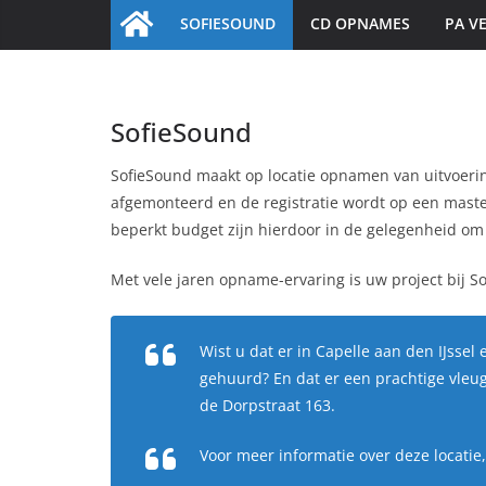
SOFIESOUND
CD OPNAMES
PA V
SofieSound
SofieSound maakt op locatie opnamen van uitvoer
afgemonteerd en de registratie wordt op een mast
beperkt budget zijn hierdoor in de gelegenheid om 
Met vele jaren opname-ervaring is uw project bij 
Wist u dat er in Capelle aan den IJsse
gehuurd? En dat er een prachtige vleug
de Dorpstraat 163.
Voor meer informatie over deze locati