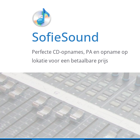
Ga
naar
de
inhoud
SofieSound
Perfecte CD-opnames, PA en opname op
lokatie voor een betaalbare prijs